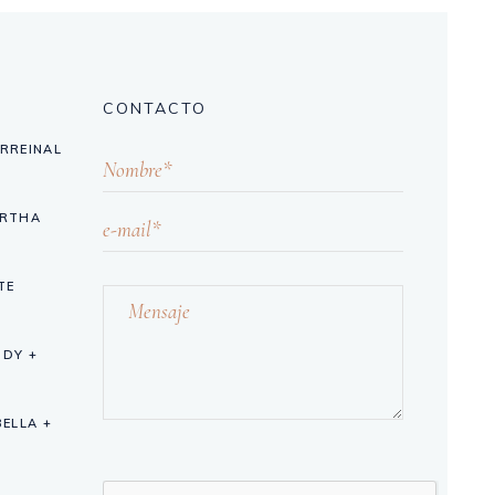
CONTACTO
IRREINAL
ARTHA
TE
NDY +
BELLA +