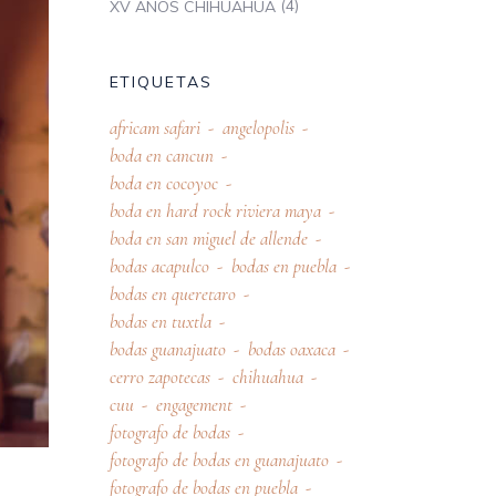
(4)
XV AÑOS CHIHUAHUA
ETIQUETAS
africam safari
angelopolis
boda en cancun
boda en cocoyoc
boda en hard rock riviera maya
boda en san miguel de allende
bodas acapulco
bodas en puebla
bodas en queretaro
bodas en tuxtla
bodas guanajuato
bodas oaxaca
cerro zapotecas
chihuahua
cuu
engagement
fotografo de bodas
fotografo de bodas en guanajuato
fotografo de bodas en puebla