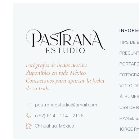
INFOR
TIPS DE
PREGUNT
Fotógrafos de bodas destino
PORTAFO
disponibles en todo México.
FOTOGRA
Contactanos para apartar la fecha
VIDEO D
de tu boda.
ÁLBUMES
pastranaestudio@gmail.com
USB DE 
+(52) 614 - 114 - 2126
HANIEL 
Chihuahua. México
JORGE P